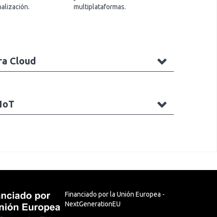
alización.
multiplataformas.
ctura Cloud
gía IoT
Financiado por la Unión Europea -
NextGenerationEU