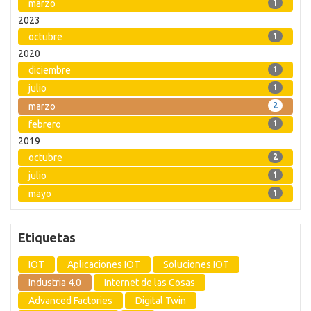
marzo
1
2023
octubre
1
2020
diciembre
1
julio
1
marzo
2
febrero
1
2019
octubre
2
julio
1
mayo
1
Etiquetas
IOT
Aplicaciones IOT
Soluciones IOT
Industria 4.0
Internet de las Cosas
Advanced Factories
Digital Twin