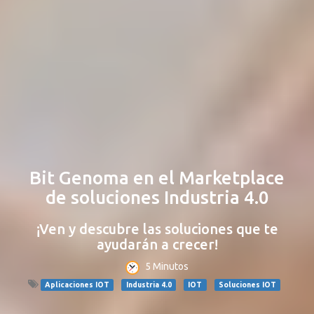
Bit Genoma en el Marketplace
de soluciones Industria 4.0
¡Ven y descubre las soluciones que te
ayudarán a crecer!
5 Minutos
Aplicaciones IOT
Industria 4.0
IOT
Soluciones IOT