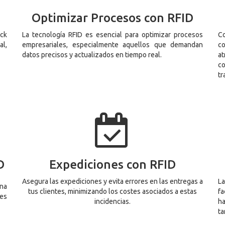
Optimizar Procesos con RFID
ock
La tecnología RFID es esencial para optimizar procesos
C
l,
empresariales, especialmente aquellos que demandan
co
datos precisos y actualizados en tiempo real.
a
co
tr
D
Expediciones con RFID
Asegura las expediciones y evita errores en las entregas a
La
una
tus clientes, minimizando los costes asociados a estas
fa
nes
incidencias.
ha
ta