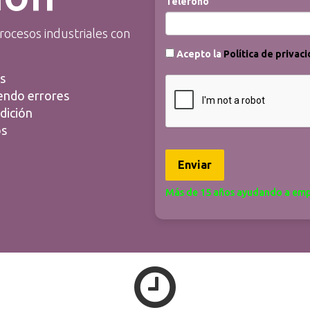
Teléfono
rocesos industriales con
Acepto la
Política de privac
s
endo errores
dición
os
Enviar
Más de 15 años ayudando a empre