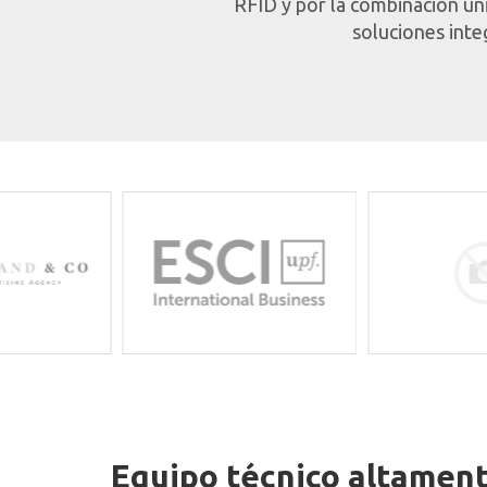
RFID y por la combinación úni
soluciones int
Equipo técnico altamen