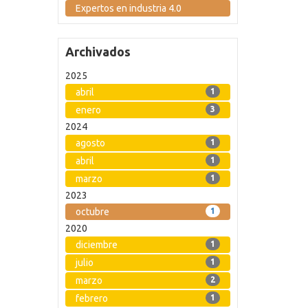
Expertos en industria 4.0
Archivados
2025
abril
1
enero
3
2024
agosto
1
abril
1
marzo
1
2023
octubre
1
2020
diciembre
1
julio
1
marzo
2
febrero
1