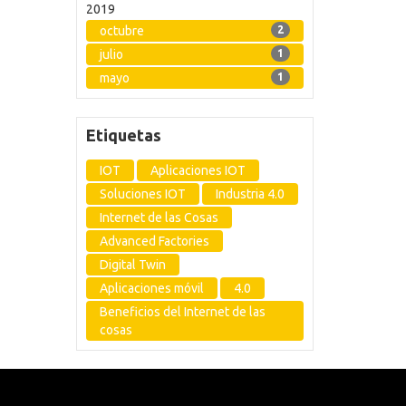
2019
octubre
2
julio
1
mayo
1
Etiquetas
IOT
Aplicaciones IOT
Soluciones IOT
Industria 4.0
Internet de las Cosas
Advanced Factories
Digital Twin
Aplicaciones móvil
4.0
Beneficios del Internet de las
cosas