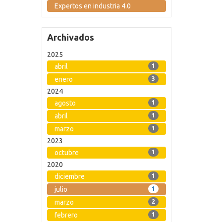
Expertos en industria 4.0
Archivados
2025
abril
1
enero
3
2024
agosto
1
abril
1
marzo
1
2023
octubre
1
2020
diciembre
1
julio
1
marzo
2
febrero
1