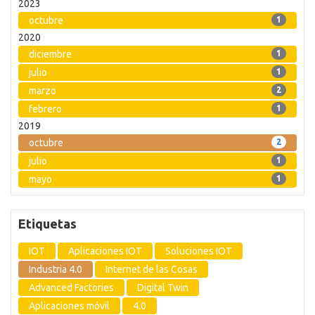
2023
octubre
1
2020
diciembre
1
julio
1
marzo
2
febrero
1
2019
octubre
2
julio
1
mayo
1
Etiquetas
IOT
Aplicaciones IOT
Soluciones IOT
Industria 4.0
Internet de las Cosas
Advanced Factories
Digital Twin
Aplicaciones móvil
4.0