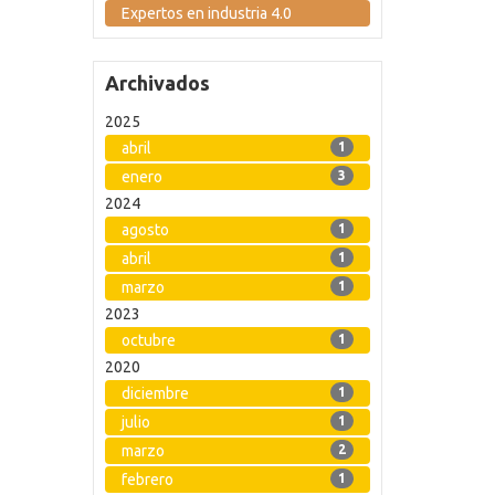
Expertos en industria 4.0
Archivados
2025
abril
1
enero
3
2024
agosto
1
abril
1
marzo
1
2023
octubre
1
2020
diciembre
1
julio
1
marzo
2
febrero
1