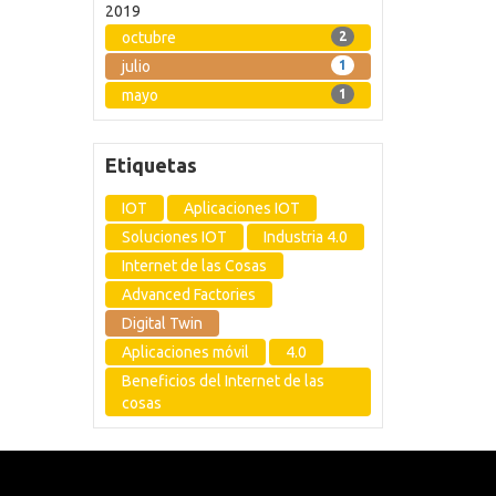
2019
octubre
2
julio
1
mayo
1
Etiquetas
IOT
Aplicaciones IOT
Soluciones IOT
Industria 4.0
Internet de las Cosas
Advanced Factories
Digital Twin
Aplicaciones móvil
4.0
Beneficios del Internet de las
cosas