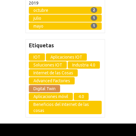
2019
octubre
2
julio
1
mayo
1
Etiquetas
IOT
Aplicaciones IOT
Soluciones IOT
Industria 4.0
Internet de las Cosas
Advanced Factories
Digital Twin
Aplicaciones móvil
4.0
Beneficios del Internet de las
cosas