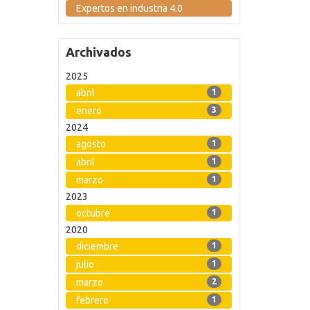
Expertos en industria 4.0
Archivados
2025
abril
1
enero
3
2024
agosto
1
abril
1
marzo
1
2023
octubre
1
2020
diciembre
1
julio
1
marzo
2
febrero
1