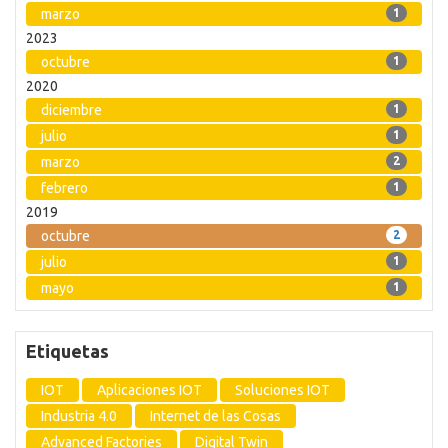
marzo
1
2023
octubre
1
2020
diciembre
1
julio
1
marzo
2
febrero
1
2019
octubre
2
julio
1
mayo
1
Etiquetas
IOT
Aplicaciones IOT
Soluciones IOT
Industria 4.0
Internet de las Cosas
Advanced Factories
Digital Twin