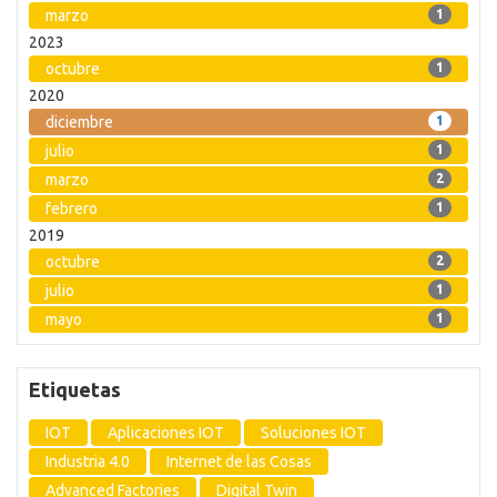
marzo
1
2023
octubre
1
2020
diciembre
1
julio
1
marzo
2
febrero
1
2019
octubre
2
julio
1
mayo
1
Etiquetas
IOT
Aplicaciones IOT
Soluciones IOT
Industria 4.0
Internet de las Cosas
Advanced Factories
Digital Twin