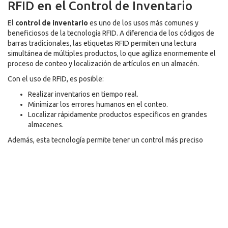
RFID en el Control de Inventario
El
control de inventario
es uno de los usos más comunes y
beneficiosos de la tecnología RFID. A diferencia de los códigos de
barras tradicionales, las etiquetas RFID permiten una lectura
simultánea de múltiples productos, lo que agiliza enormemente el
proceso de conteo y localización de artículos en un almacén.
Con el uso de RFID, es posible:
Realizar inventarios en tiempo real.
Minimizar los errores humanos en el conteo.
Localizar rápidamente productos específicos en grandes
almacenes.
Además, esta tecnología permite tener un control más preciso
sobre el stock disponible, evitando situaciones de
desabastecimiento o exceso de inventario.
Sugerencia de imagen:
Una imagen que muestre un almacén
moderno con estanterías y un empleado usando un lector RFID
portátil. Esto refuerza la idea de modernidad y eficiencia en el
control de inventario.
Control de Expediciones con RFID